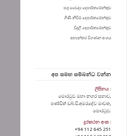
පශු වෛද්‍ය දෙපාර්තමේන්තුව
ගිණි නිවීම් දෙපාර්තමේන්තුව
විදුලි දෙපාර්තමේන්තුව
අභ්‍යන්තර විගණන අංශය
අප සමඟ සම්බන්ධ වන්න
ලිපිනය :
මොරටුව මහා නගර සභාව,
පණ්ඩිත් ඩබ්.ඩී.අමරදේව මාවත‍,
මොරටුව.
දුරකථන අංක :
+94 112 645 251