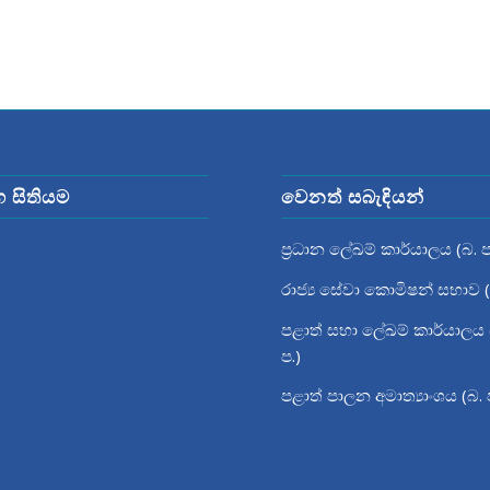
ග සිතියම
වෙනත් සබැඳියන්
ප්‍රධාන ලේඛම් කාර්යාලය (බ. ප
රාජ්‍ය සේවා කොමිෂන් සභාව (
පළාත් සභා ලේඛම් කාර්යාලය 
ප.)
පළාත් පාලන අමාත්‍යාංශය (බ. 