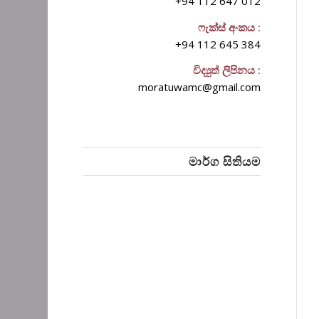
+94 112 647 012
ෆැක්ස් අංකය :
+94 112 645 384
විද්‍යුත් ලිපිනය :
moratuwamc@gmail.com
මාර්ග සිතියම