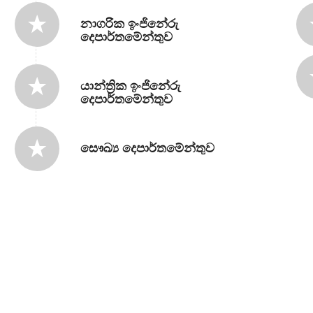
නාගරික ඉංජිනේරු
දෙපාර්තමේන්තුව
යාන්ත්‍රික ඉංජිනේරු
දෙපාර්තමේන්තුව
සෞඛ්‍ය දෙපාර්තමේන්තුව