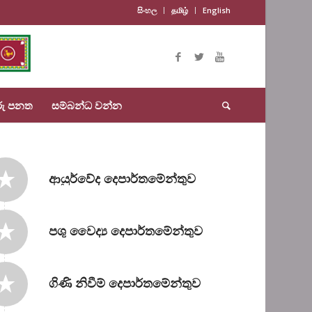
සිංහල
தமிழ்
English
රු පනත
සම්බන්ධ වන්න
ආයුර්වේද දෙපාර්තමේන්තුව
පශු වෛද්‍ය දෙපාර්තමේන්තුව
ගිණි නිවීම් දෙපාර්තමේන්තුව