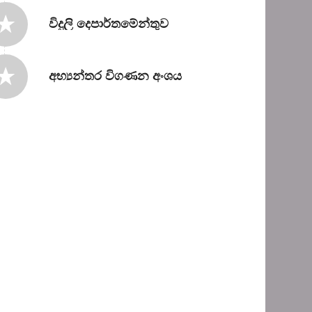
විදුලි දෙපාර්තමේන්තුව
අභ්‍යන්තර විගණන අංශය