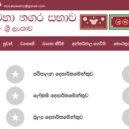
moratuwamc@gmail.com
පුවත්
ව්‍යාපෘති
බාගත කිරීම්
අන්තර්ජාල ගෙවීම්
තොරතු
පරිපාලන දෙපාර්තමේන්තුව
ලේකම් දෙපාර්තමේන්තුව
මූල්‍ය දෙපාර්තමේන්තුව