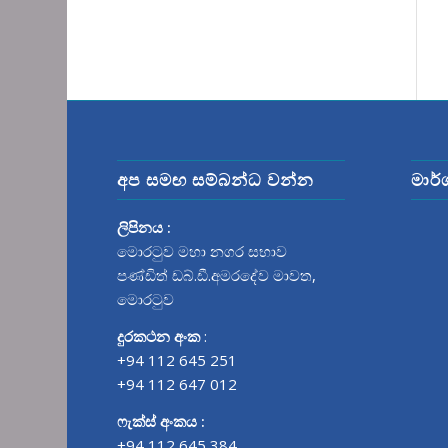
අප සමඟ සම්බන්ධ වන්න
මාර්
ලිපිනය :
මොරටුව මහා නගර සභාව
පණ්ඩිත් ඩබ්.ඩී.අමරදේව මාවත‍,
මොරටුව
දුරකථන අංක
:
+94 112 645 251
+94 112 647 012
ෆැක්ස් අංකය :
+94 112 645 384