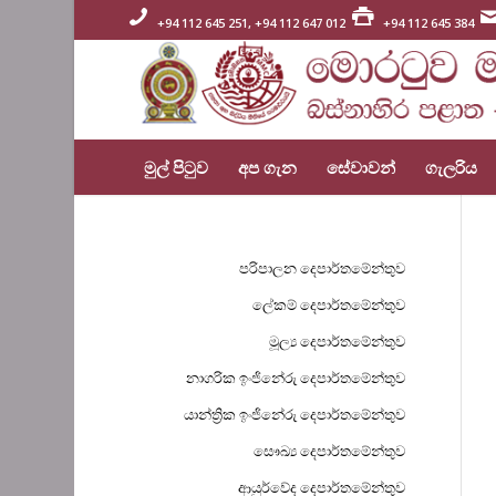
+94 112 645 251, +94 112 647 012
+94 112 645 384
මුල් පිටුව
අප ගැන
සේවාවන්
ගැලරිය
පරිපාලන දෙපාර්තමේන්තුව
ලේකම් දෙපාර්තමේන්තුව
මූල්‍ය දෙපාර්තමේන්තුව
නාගරික ඉංජිනේරු දෙපාර්තමේන්තුව
යාන්ත්‍රික ඉංජිනේරු දෙපාර්තමේන්තුව
සෞඛ්‍ය දෙපාර්තමේන්තුව
ආයුර්වේද දෙපාර්තමේන්තුව