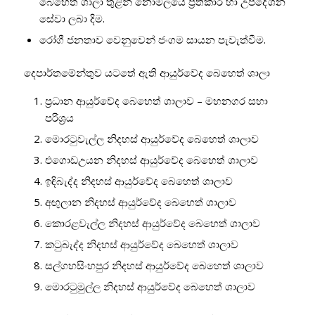
බෙහෙත් ශාලා තුළින් නොමිලයේ ප්‍රතිකාර හා උපදේශන
සේවා ලබා දිම.
රෝගී ජනතාව වෙනුවෙන් ජංගම සායන පැවැත්වීම.
දෙපාර්තමේන්තුව යටතේ ඇති ආයුර්වේද බෙහෙත් ශාලා
ප්‍රධාන ආයුර්වේද බෙහෙත් ශාලාව – මහනගර සභා
පරිශ්‍රය
මොරටුවැල්ල නිදහස් ආයුර්වේද බෙහෙත් ශාලාව
එගොඩඋයන නිදහස් ආයුර්වේද බෙහෙත් ශාලාව
ඉඳිබැද්ද නිදහස් ආයුර්වේද බෙහෙත් ශාලාව
අඟුලාන නිදහස් ආයුර්වේද බෙහෙත් ශාලාව
කොරළවැල්ල නිදහස් ආයුර්වේද බෙහෙත් ශාලාව
කටුබැද්ද නිදහස් ආයුර්වේද බෙහෙත් ශාලාව
සල්ගහසිංහපුර නිදහස් ආයුර්වේද බෙහෙත් ශාලාව
මොරටුමුල්ල නිදහස් ආයුර්වේද බෙහෙත් ශාලාව