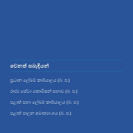
වෙනත් සබැඳියන්
ප්‍රධාන ලේඛම් කාර්යාලය (බ. ප.)
රාජ්‍ය සේවා කොමිෂන් සභාව (බ. ප.)
පළාත් සභා ලේඛම් කාර්යාලය (බ. ප.)
පළාත් පාලන අමාත්‍යාංශය (බ. ප.)