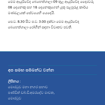
මෙම ආයුර්වේද බෙහෙත්ශාලා 09 තුළ ආයුර්වේද ද්‍යෛවරු
08 දෙනෙකු සහ 18 දෙනෙකුගෙන් යුතු පළපුරුදු කාර්ය
මණඩලයක් සේවයෙහි යෙදෙයි.
පෙ.ව. 8.30 සිට ප.ව. 3.00 දක්වා මෙම ආයුර්වේද
බෙහෙත්ශාලා රෝගීන් සඳහා විවෘතව පවතී.
අප සමඟ සම්බන්ධ වන්න
ලිපිනය :
මොරටුව මහා නගර සභාව
පණ්ඩිත් ඩබ්.ඩී.අමරදේව මාවත‍,
මොරටුව