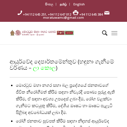
සිංහල
தமிழ்
English
+94 112 645 251, +94 112 647 012
+94 112 645 384
moratuwamc@gmail.com
ආයුර්වේද දෙපාර්තමේන්තුව (හඳුනා ගැනීමේ
වර්ණය –
ලා කොල
)
මොරටුව මහා නගර සභා බල ප්‍රදේශයේ ජනතාවගේ
ජීවිත නීරෝගීමත් කිරීම සඳහා නිවැරදි සෞඛ්‍ය පුරුදු ඇති
කිරීම, ඒ සඳහා අවශ්‍ය උපදෙස් ලබා දීම, රෝග වළක්වා
ගැනීමට කටයුතු කිරීම, දේශීය ඖෂධ හා ඖෂධ පැළෑටි
පිළිබඳ අවබෝධයක් ලබා දීම.
රෝගී ජනතාව සුවපත් කිරීම සඳහා නිදහස් ආයුර්වේද