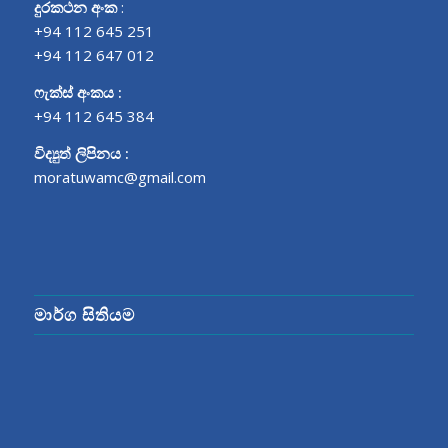
දුරකථන අංක
:
+94 112 645 251
+94 112 647 012
ෆැක්ස් අංකය :
+94 112 645 384
විද්‍යුත් ලිපිනය :
moratuwamc@gmail.com
මාර්ග සිතියම