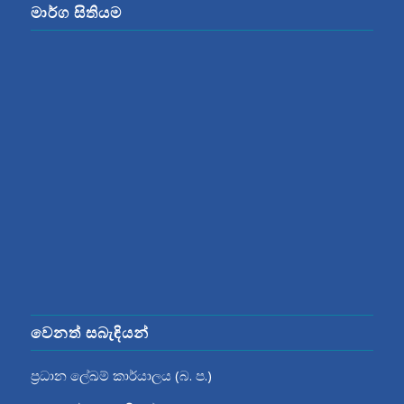
මාර්ග සිතියම
වෙනත් සබැඳියන්
ප්‍රධාන ලේඛම් කාර්යාලය (බ. ප.)