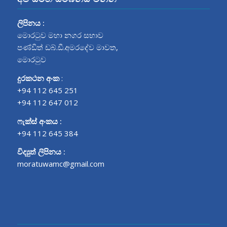
ලිපිනය :
මොරටුව මහා නගර සභාව
පණ්ඩිත් ඩබ්.ඩී.අමරදේව මාවත‍,
මොරටුව
දුරකථන අංක
:
+94 112 645 251
+94 112 647 012
ෆැක්ස් අංකය :
+94 112 645 384
විද්‍යුත් ලිපිනය :
moratuwamc@gmail.com