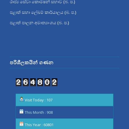
රාජ්‍ය සේවා කොමිෂන් සභාව (බ. ප.)
පළාත් සභා ලේඛම් කාර්යාලය (බ. ප.)
පළාත් පාලන අමාත්‍යාංශය (බ. ප.)
පරිශීලකයින් ගණන
Visit Today : 107
This Month : 908
This Year : 60801