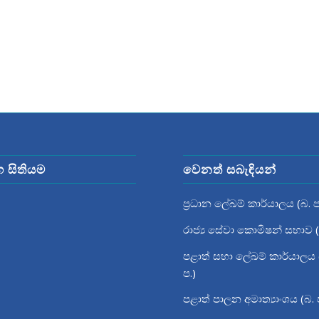
ග සිතියම
වෙනත් සබැඳියන්
ප්‍රධාන ලේඛම් කාර්යාලය (බ. ප
රාජ්‍ය සේවා කොමිෂන් සභාව (
පළාත් සභා ලේඛම් කාර්යාලය 
ප.)
පළාත් පාලන අමාත්‍යාංශය (බ. 