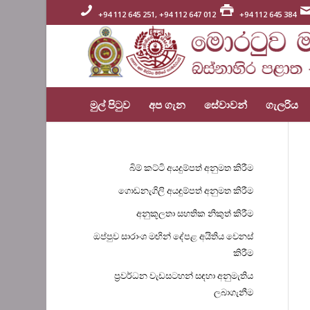
+94 112 645 251, +94 112 647 012
+94 112 645 384
මුල් පිටුව
අප ගැන
සේවාවන්
ගැලරිය
බිම් කට්ටි අයදුම්පත් අනුමත කිරීම
ගොඩනැගිලි අයඳුම්පත් අනුමත කිරීම
අනුකූලතා සහතික නිකුත් කිරීම
ඔප්පුව සාරාංශ මඟින් දේපළ අයිතිය වෙනස්
කිරීම
ප්‍රවර්ධන වැඩසටහන් සඳහා අනුමැතිය
ලබාගැනීම