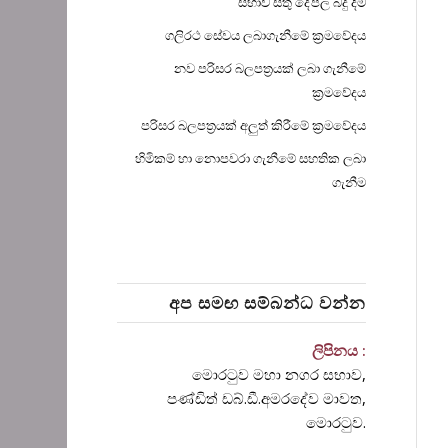
සභාව සතු දේපල බදු දීම
ගලිරථ සේවය ලබාගැනීමේ ක්‍රමවේදය
නව පරිසර බලපත්‍රයක් ලබා ගැනීමේ
ක්‍රමවේදය
පරිසර බලපත්‍රයක් අලුත් කිරීමේ ක්‍රමවේදය
හිමිකම් හා නොපවරා ගැනීමේ සහතික ලබා
ගැනීම
අප සමඟ සම්බන්ධ වන්න
ලිපිනය :
මොරටුව මහා නගර සභාව,
පණ්ඩිත් ඩබ්.ඩී.අමරදේව මාවත‍,
මොරටුව.