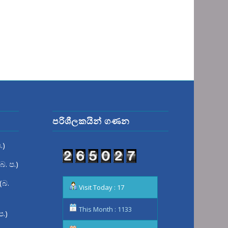
පරිශීලකයින් ගණන
.)
බ. ප.)
(බ.
Visit Today : 17
This Month : 1133
ප.)