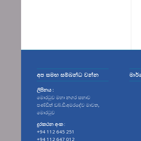
අප සමඟ සම්බන්ධ වන්න
මාර්
ලිපිනය :
මොරටුව මහා නගර සභාව
පණ්ඩිත් ඩබ්.ඩී.අමරදේව මාවත‍,
මොරටුව
දුරකථන අංක
:
+94 112 645 251
+94 112 647 012