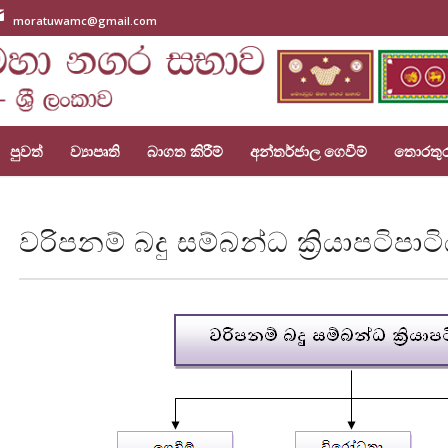
moratuwamc@gmail.com
පුවත්
ව්‍යාපෘති
බාගත කිරීම්
අන්තර්ජාල ගෙවීම්
තොරතු
වරිපනම් බදු සම්බන්ධ ක්‍රියාපටිපාට