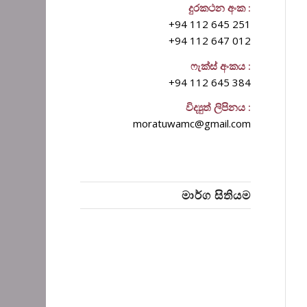
දුරකථන අංක :
+94 112 645 251
+94 112 647 012
ෆැක්ස් අංකය :
+94 112 645 384
විද්‍යුත් ලිපිනය :
moratuwamc@gmail.com
මාර්ග සිතියම