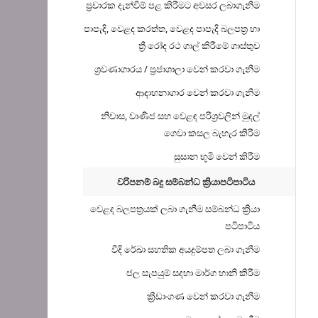
ප්‍රචාරක දැන්වීම් පළ කිරීමට අවසර ලබාගැනීම
පාපැදි, වෙළද කරත්ත, වෙළද පාපැදි බලපත්‍ර හා
ත්‍රී රෝද රථ ගාල් කිරීමේ ගාස්තුව
ශ්‍රවණාගාරය / ප්‍රජාශාලා වෙන් කරවා ගැනීම
ආදාහනාගාර වෙන් කරවා ගැනීම
නිවාස, වාණිජ සහ වෙළඳ පරිශ්‍රවලින් මුදල්
ගෙවා කසල බැහැර කිරීම
සුසාන භූමි වෙන් කිරීම
වරිපනම් බදු සම්බන්ධ ක්‍රියාපටිපාටිය
වෙළද බලපත්‍රයක් ලබා ගැනීම සම්බන්ධ ක්‍රියා
පටිපාටිය
වීදි රේඛා සහතික අයදුම්පත ලබා ගැනීම
ජල සැපයුම් සදහා මාර්ග හානි කිරීම
ක්‍රීඩාංගණ වෙන් කරවා ගැනීම