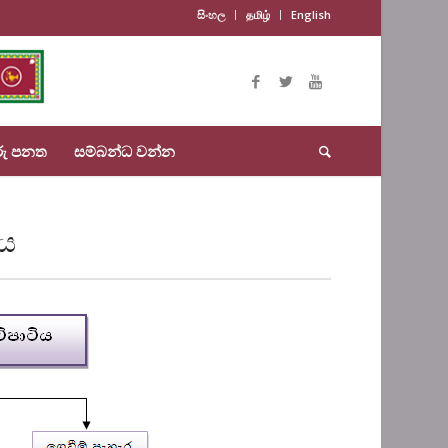
සිංහල
தமிழ்
English
රු පනත
සම්බන්ධ වන්න
ිය