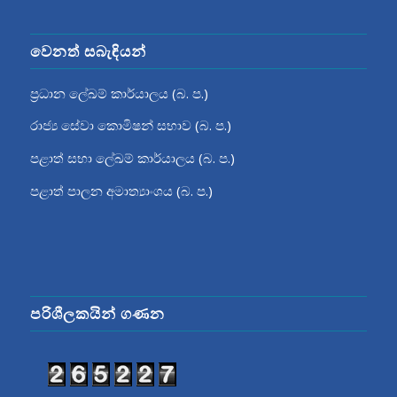
වෙනත් සබැඳියන්
ප්‍රධාන ලේඛම් කාර්යාලය (බ. ප.)
රාජ්‍ය සේවා කොමිෂන් සභාව (බ. ප.)
පළාත් සභා ලේඛම් කාර්යාලය (බ. ප.)
පළාත් පාලන අමාත්‍යාංශය (බ. ප.)
පරිශීලකයින් ගණන