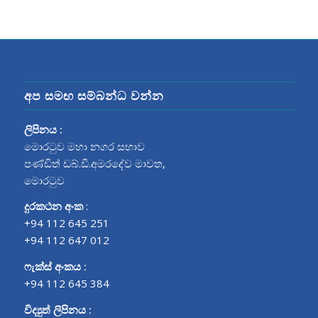
අප සමඟ සම්බන්ධ වන්න
ලිපිනය :
මොරටුව මහා නගර සභාව
පණ්ඩිත් ඩබ්.ඩී.අමරදේව මාවත‍,
මොරටුව
දුරකථන අංක
:
+94 112 645 251
+94 112 647 012
ෆැක්ස් අංකය :
+94 112 645 384
විද්‍යුත් ලිපිනය :