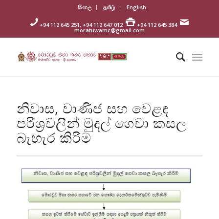
සිංහල
தமிழ்
English
+94 112 645 251, +94 112 647 012
+94 112 645 384
moratuwamc@gmail.com
නිවාස, වාණිජ සහ වෙළඳ
පරිශ්‍රවලින් මුදල් ගෙවා කසල
බැහැර කිරීම