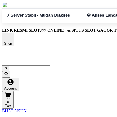
an
✅ Aman & Terpercaya
LINK RESMI SLOT777 ONLINE
& SITUS SLOT GACOR 
Shop
Account
0
Cart
BUAT AKUN